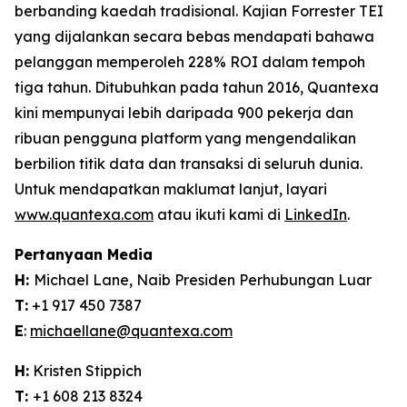
berbanding kaedah tradisional. Kajian Forrester TEI
yang dijalankan secara bebas mendapati bahawa
pelanggan memperoleh 228% ROI dalam tempoh
tiga tahun. Ditubuhkan pada tahun 2016, Quantexa
kini mempunyai lebih daripada 900 pekerja dan
ribuan pengguna platform yang mengendalikan
berbilion titik data dan transaksi di seluruh dunia.
Untuk mendapatkan maklumat lanjut, layari
www.quantexa.com
atau ikuti kami di
LinkedIn
.
Pertanyaan Media
H:
Michael Lane, Naib Presiden Perhubungan Luar
T:
+1 917 450 7387
E
:
michaellane@quantexa.com
H:
Kristen Stippich
T:
+1 608 213 8324